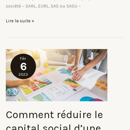
société – SARL, EURL, SAS ou SASU –
Que
Lire la suite »
faut-
il
faire
en
Fév
cas
6
de
2023
perte
de
plus
de
la
Comment réduire le
moitié
capital social d’une
du