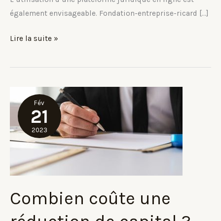
également envisageable. Fondation-entreprise-ricard […]
Réduire
Lire la suite »
son
capital
en
ligne
Fév
:
21
comment
2023
faire
?
Combien coûte une