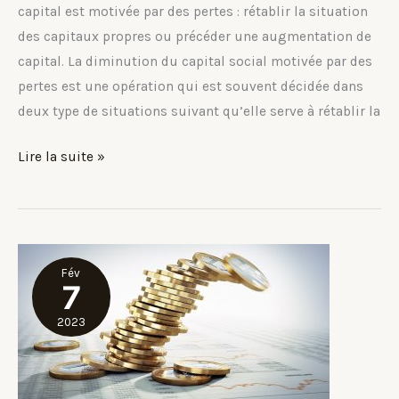
capital est motivée par des pertes : rétablir la situation
des capitaux propres ou précéder une augmentation de
capital. La diminution du capital social motivée par des
pertes est une opération qui est souvent décidée dans
deux type de situations suivant qu’elle serve à rétablir la
Comment
Lire la suite »
réduire
son
capital
en
Fév
cas
7
de
2023
réalisation
de
pertes