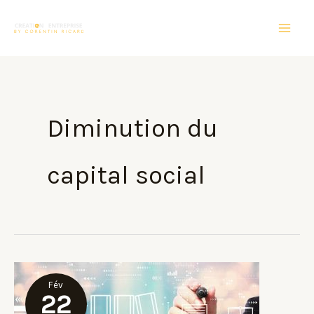
Aller
au
contenu
Diminution du
capital social
Fév
22