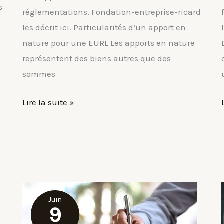
s
réglementations. Fondation-entreprise-ricard
les décrit ici. Particularités d’un apport en
nature pour une EURL Les apports en nature
représentent des biens autres que des
sommes
Les
Lire la suite »
apports
en
nature
en
EURL
Juin
9