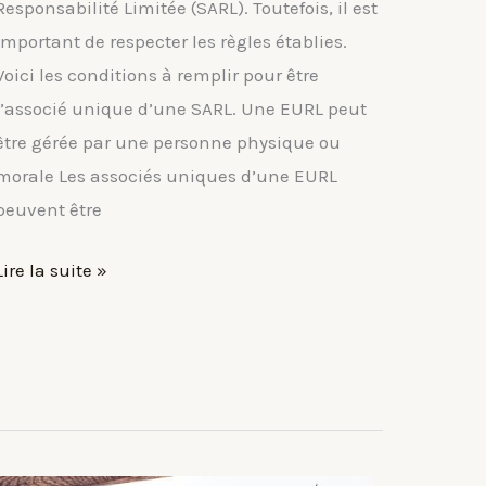
Responsabilité Limitée (SARL). Toutefois, il est
important de respecter les règles établies.
Voici les conditions à remplir pour être
l’associé unique d’une SARL. Une EURL peut
être gérée par une personne physique ou
morale Les associés uniques d’une EURL
peuvent être
Les
Lire la suite »
conditions
pour
être
associé
unique
d’une