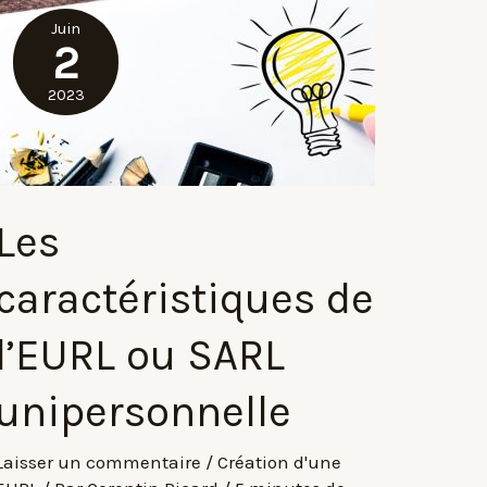
EURL
Juin
2
2023
Les
caractéristiques de
l’EURL ou SARL
unipersonnelle
Laisser un commentaire
/
Création d'une