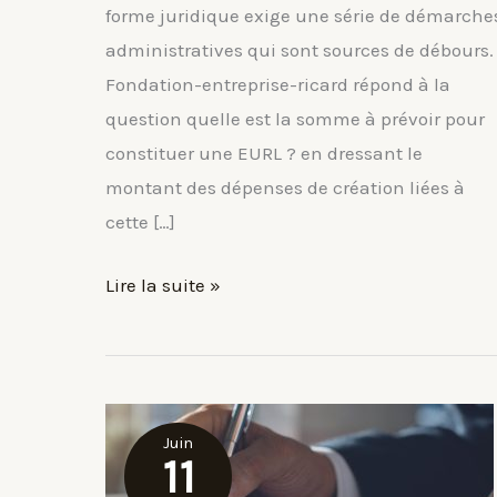
forme juridique exige une série de démarche
administratives qui sont sources de débours.
Fondation-entreprise-ricard répond à la
question quelle est la somme à prévoir pour
constituer une EURL ? en dressant le
montant des dépenses de création liées à
cette […]
Combien
Lire la suite »
coûte
la
création
d’une
Juin
EURL
11
?