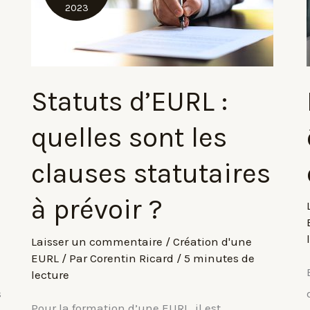
2023
Statuts d’EURL :
quelles sont les
clauses statutaires
à prévoir ?
Laisser un commentaire
/
Création d'une
EURL
/ Par
Corentin Ricard
/
5 minutes de
lecture
s
Pour la formation d’une EURL, il est