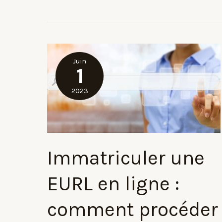
une
EURL:
les
étapes
Juin
à
1
suivre
2023
et
les
formalités
à
Immatriculer une
accomplir
EURL en ligne :
comment procéder