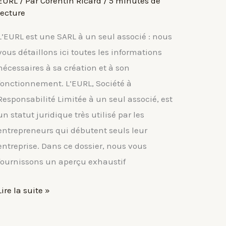
EURL
/ Par
Corentin Ricard
/
5 minutes de
lecture
L’EURL est une SARL à un seul associé : nous
vous détaillons ici toutes les informations
nécessaires à sa création et à son
fonctionnement. L’EURL, Société à
Responsabilité Limitée à un seul associé, est
un statut juridique très utilisé par les
entrepreneurs qui débutent seuls leur
entreprise. Dans ce dossier, nous vous
fournissons un aperçu exhaustif
Les
Lire la suite »
caractéristiques
de