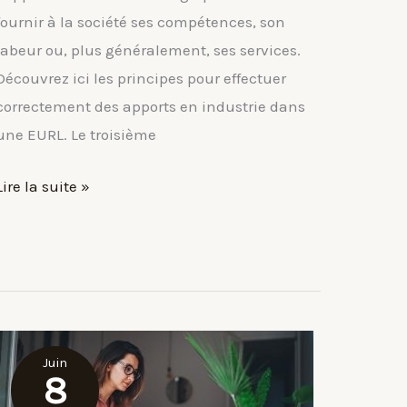
fournir à la société ses compétences, son
labeur ou, plus généralement, ses services.
Découvrez ici les principes pour effectuer
correctement des apports en industrie dans
une EURL. Le troisième
Les
Lire la suite »
apports
en
industrie
en
EURL
Juin
8