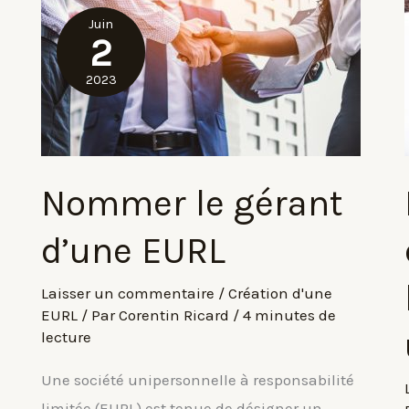
sont
Juin
les
2
clauses
2023
statutaires
à
prévoir
?
Nommer le gérant
d’une EURL
Laisser un commentaire
/
Création d'une
EURL
/ Par
Corentin Ricard
/
4 minutes de
lecture
Une société unipersonnelle à responsabilité
limitée (EURL) est tenue de désigner un