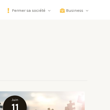
Fermer sa société
Business
Juin
11