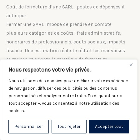
Coût de fermeture d’une SARL : postes de dépenses à
anticiper
Fermer une SARL impose de prendre en compte
plusieurs catégories de coûts : frais administratifs,
honoraires de professionnels, coûts sociaux, impacts
fiscaux. Une estimation réaliste réduit les mauvaises
surprises et oriente la stratégie de fermeture.
Nous respectons votre vie privée.
Frais administratifs et de publicité légale
Nous utilisons des cookies pour améliorer votre expérience
Les frais liés aux formalités légales représentent un
de navigation, diffuser des publicités ou des contenus
socle incompressible. On y retrouve :
personnalisés et analyser notre trafic. En cliquant sur «
Tout accepter », vous consentez à notre utilisation des
les frais de greffe pour la
dissolution
cookies.
(enregistrement de la décision et modification
Personnaliser
Tout rejeter
Accepter tout
Kbis) ;
les frais de greffe pour la
radiation
;