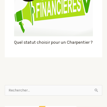
Quel statut choisir pour un Charpentier ?
R
e
c