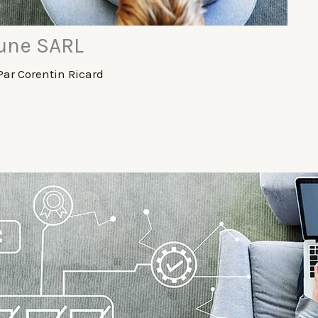
’une SARL
Par
Corentin Ricard