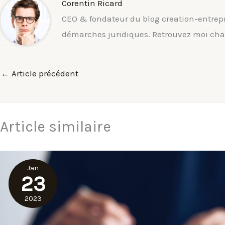
Corentin Ricard
CEO & fondateur du blog creation-entrepris
démarches juridiques. Retrouvez moi chaq
←
Article précédent
Article similaire
Jan
23
2023