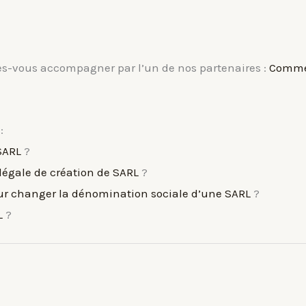
tes-vous accompagner par l’un de nos partenaires :
Commen
:
SARL
?
égale de création de SARL
?
our changer la dénomination sociale d’une SARL
?
L
?