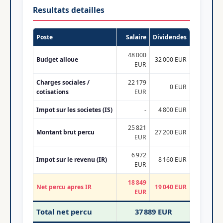
Resultats detailles
Poste
Salaire
Dividendes
48 000
Budget alloue
32 000 EUR
EUR
Charges sociales /
22 179
0 EUR
cotisations
EUR
Impot sur les societes (IS)
-
4 800 EUR
25 821
Montant brut percu
27 200 EUR
EUR
6 972
Impot sur le revenu (IR)
8 160 EUR
EUR
18 849
Net percu apres IR
19 040 EUR
EUR
Total net percu
37 889 EUR