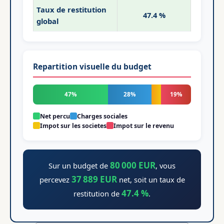
Taux de restitution
47.4 %
global
Repartition visuelle du budget
47%
28%
19%
Net percu
Charges sociales
Impot sur les societes
Impot sur le revenu
80 000 EUR
Sur un budget de
, vous
37 889 EUR
percevez
net, soit un taux de
47.4 %
restitution de
.