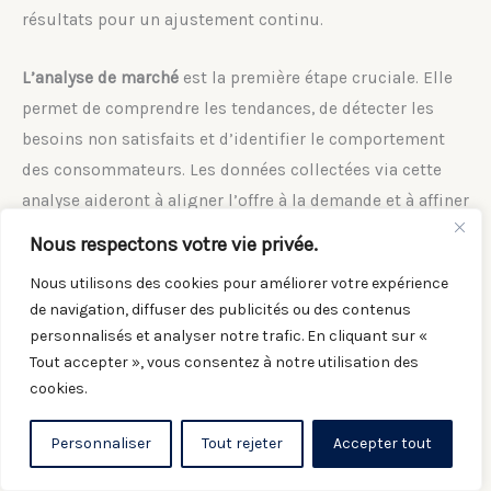
résultats pour un ajustement continu.
L’analyse de marché
est la première étape cruciale. Elle
permet de comprendre les tendances, de détecter les
besoins non satisfaits et d’identifier le comportement
des consommateurs. Les données collectées via cette
analyse aideront à aligner l’offre à la demande et à affiner
le positionnement du produit ou service.
Nous respectons votre vie privée.
Nous utilisons des cookies pour améliorer votre expérience
Segmentation du marché
et ciblage sont également
de navigation, diffuser des publicités ou des contenus
essentiels. Définir des segments de marché permet à
personnalisés et analyser notre trafic. En cliquant sur «
l’entreprise de personnaliser son approche et d’adresser
Tout accepter », vous consentez à notre utilisation des
des messages publicitaires spécifiques qui résonnent
cookies.
avec chaque groupe de consommateurs.
Personnaliser
Tout rejeter
Accepter tout
Par la suite,
le choix des canaux de distribution
joue un