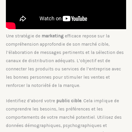
Une stratégie de
marketing
efficace repose sur la
compréhension approfondie de son marché cible,
l’élaboration de messages pertinents et la sélection des
canaux de distribution adéquats. L’objectif est de
connecter les produits ou services de l’entreprise avec
les bonnes personnes pour stimuler les ventes et
renforcer la notoriété de la marque.
Identifiez d’abord votre
public cible
. Cela implique de
comprendre les besoins, les préférences et les
comportements de votre marché potentiel. Utilisez des
données démographiques, psychographiques et