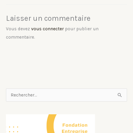
Laisser un commentaire
Vous devez
vous connecter
pour publier un
commentaire.
R
e
c
h
e