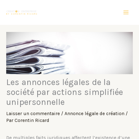
Aller
au
contenu
Les annonces légales de la
société par actions simplifiée
unipersonnelle
Laisser un commentaire
/
Annonce légale de création
/
Par
Corentin Ricard
De multiples faits juridiques affectent l’existence d’une