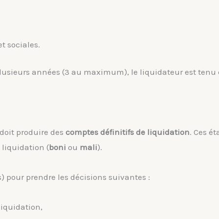
,
et sociales.
plusieurs années (3 au maximum), le liquidateur est tenu
r doit produire des
comptes définitifs de liquidation
. Ces ét
 liquidation (
boni
ou
mali
).
s) pour prendre les décisions suivantes :
liquidation,