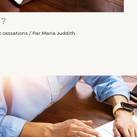
 ?
x cessations
/ Par
Maria Juddith