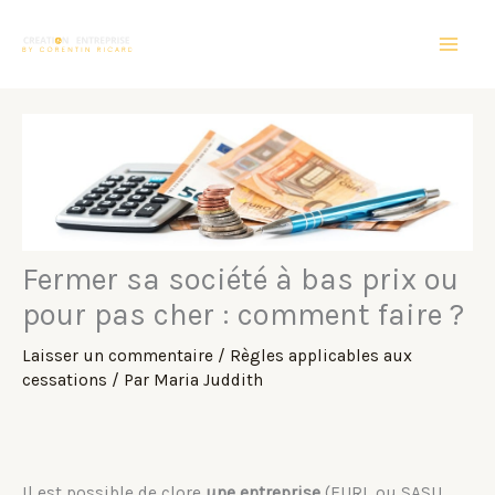
Aller
au
contenu
Fermer sa société à bas prix ou
pour pas cher : comment faire ?
Laisser un commentaire
/
Règles applicables aux
cessations
/ Par
Maria Juddith
Il est possible de clore
une entreprise
(EURL ou SASU,