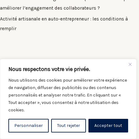
améliorer l’engagement des collaborateurs ?
Activité artisanale en auto-entrepreneur : les conditions à
remplir
Nous respectons votre vie privée.
A propos du Blog :
Nous utilisons des cookies pour améliorer votre expérience
de navigation, diffuser des publicités ou des contenus
personnalisés et analyser notre trafic. En cliquant sur «
Le blog creation-entreprise-france.com est un site édité
Tout accepter », vous consentez à notre utilisation des
et dirigé par Corentin Ricard. Il a pour but d'apporter des
cookies.
information sur les entreprises et sociétés françaises en
fournissant du contenu gratuit. L'équipe de rédaction
Personnaliser
Tout rejeter
Accepter tout
s'efforce de donner des informations à jour correspond